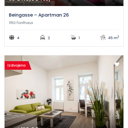
Beingasse – Apartman 26
1150 Fünfhaus
2
4
2
1
45 m
Izdvojeno