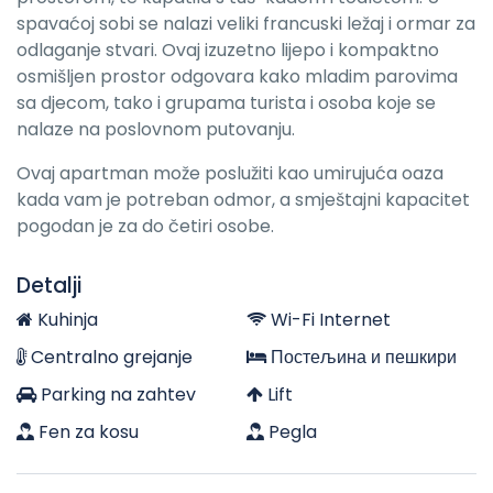
spavaćoj sobi se nalazi veliki francuski ležaj i ormar za
odlaganje stvari. Ovaj izuzetno lijepo i kompaktno
osmišljen prostor odgovara kako mladim parovima
sa djecom, tako i grupama turista i osoba koje se
nalaze na poslovnom putovanju.
Ovaj apartman može poslužiti kao umirujuća oaza
kada vam je potreban odmor, a smještajni kapacitet
pogodan je za do četiri osobe.
Detalji
Kuhinja
Wi-Fi Internet
Centralno grejanje
Постељина и пешкири
Parking na zahtev
Lift
Fen za kosu
Pegla