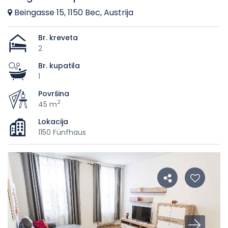
Beingasse 15, 1150 Bec, Austrija
Br. kreveta
2
Br. kupatila
1
Površina
2
45 m
Lokacija
1150 Fünfhaus