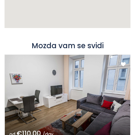
Mozda vam se svidi
€110,00
od
/day