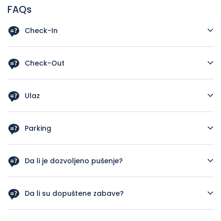
FAQs
Check-In
15h
Check-Out
11h
Ulaz
Ulaz u stan sa ključem
Parking
Parking na upit i uz doplatu
Da li je dozvoljeno pušenje?
Ne
Da li su dopuštene zabave?
Ne