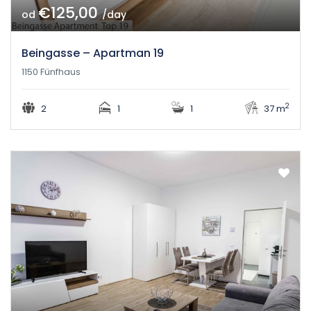
€125,00
od
/day
Beingasse – Apartman 19
1150 Fünfhaus
2
2
1
1
37 m