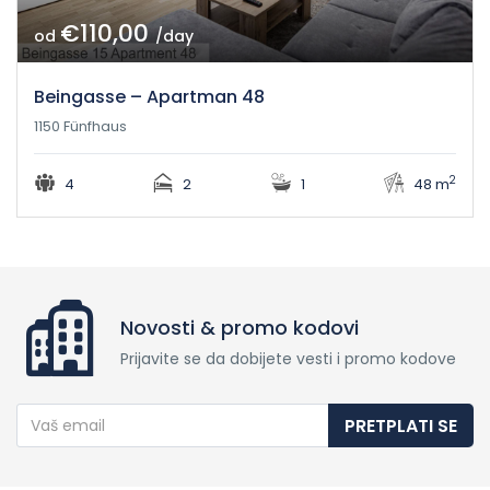
€110,00
od
/day
Beingasse – Apartman 48
1150 Fünfhaus
2
4
2
1
48 m
Novosti & promo kodovi
Prijavite se da dobijete vesti i promo kodove
PRETPLATI SE