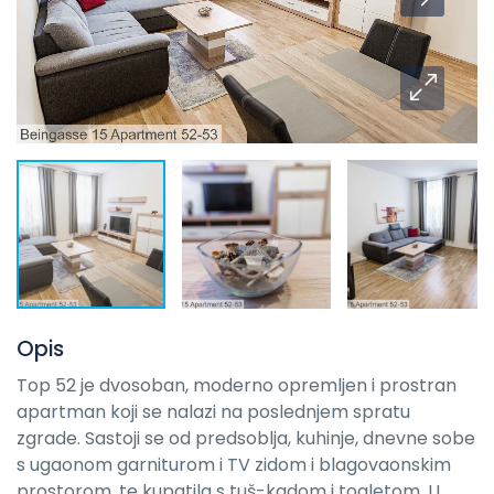
Opis
Top 52 je dvosoban, moderno opremljen i prostran
apartman koji se nalazi na poslednjem spratu
zgrade. Sastoji se od predsoblja, kuhinje, dnevne sobe
s ugaonom garniturom i TV zidom i blagovaonskim
prostorom, te kupatila s tuš-kadom i toaletom. U