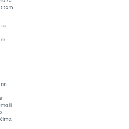
tno za
stitom
 su
vom
 tih
je
ma ili
o
ičima.