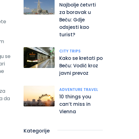
Najbolje četvrti
za boravak u
Beču: Gdje
ete
odsjesti kao
turist?
im
CITY TRIPS
gu se
Kako se kretati po
ari
Beču: Vodič kroz
ne
javni prevoz
ADVENTURE TRAVEL
 za
10 things you
 a da
can’t miss in
Vienna
Kategorije