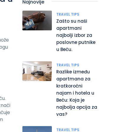
Najnovije
TRAVEL TIPS
Zašto su naši
apartmani
najbolji izbor za
može
poslovne putnike
mogu
u Beču.
TRAVEL TIPS
Razlike između
apartmana za
kratkoročni
najam i hotela u
ču.
Beču: Koja je
znači
najbolja opcija za
učuje
vas?
am
TRAVEL TIPS