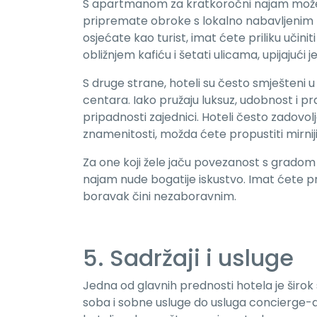
S apartmanom za kratkoročni najam možete 
pripremate obroke s lokalno nabavljenim n
osjećate kao turist, imat ćete priliku učini
obližnjem kafiću i šetati ulicama, upijajući
S druge strane, hoteli su često smješteni u t
centara. Iako pružaju luksuz, udobnost i pra
pripadnosti zajednici. Hoteli često zadovol
znamenitosti, možda ćete propustiti mirniji, 
Za one koji žele jaču povezanost s gradom 
najam nude bogatije iskustvo. Imat ćete pril
boravak čini nezaboravnim.
5. Sadržaji i usluge
Jedna od glavnih prednosti hotela je širok
soba i sobne usluge do usluga concierge-a,