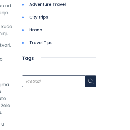
Adventure Travel
ku od
nje.
City trips
d kuće
Hrana
nji.
Travel Tips
tvari,
Tags
ko
jima
a
ate
 žele
.
 u