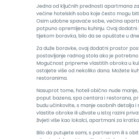
Jedna od ključnih prednosti apartmana za k
većine hotelskih soba koje često mogu bit
Osim udobne spavaće sobe, većina apartm
potpuno opremljenu kuhinju. Ovaj dodatni
tijekom boravka, bilo da se opuštate u dne
Za duže boravke, ovaj dodatni prostor posta
postavljanje radnog stola ako je potrebno 
Mogućnost pripreme vlastitih obroka u kuhi
ostajete više od nekoliko dana. Možete kuhat
restoranima.
Nasuprot tome, hoteli obično nude manje, 
poput bazena, spa centara i restorana, pr
budu učinkovite, s manje osobnih detalja i 
vlastite obroke ili uživate u istoj razini pri
živjeti više kao lokalci, apartmani za krat
Bilo da putujete sami, s partnerom ili s obit