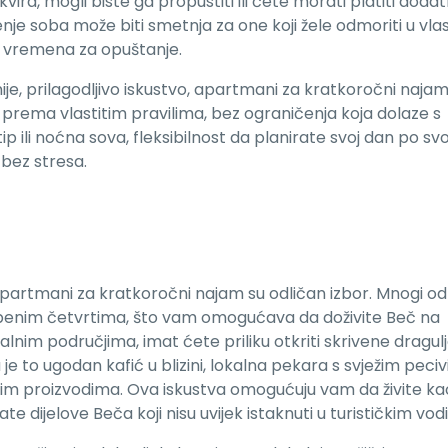
, mogli biste ga propustiti ili ćete morati platiti doda
je soba može biti smetnja za one koji žele odmoriti u vla
om vremena za opuštanje.
nije, prilagodljivo iskustvo, apartmani za kratkoročni najam
 prema vlastitim pravilima, bez ograničenja koja dolaze s
ip ili noćna sova, fleksibilnost da planirate svoj dan po s
bez stresa.
 apartmani za kratkoročni najam su odličan izbor. Mnogi od
benim četvrtima, što vam omogućava da doživite Beč na
lnim područjima, imat ćete priliku otkriti skrivene dragul
je to ugodan kafić u blizini, lokalna pekara s svježim pecivi
enim proizvodima. Ova iskustva omogućuju vam da živite ka
te dijelove Beča koji nisu uvijek istaknuti u turističkim vod