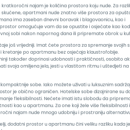
ratkoročni najam je količina prostora koju nude. Za razli
i skućene, apartmani nude znatno više prostora za opušta
ana ima zaseban dnevni boravak i blagovaonicu, kao i
 prostor omogućuje vam da se opustite i osjećate kao ko
vnoj sobi nakon napornog dana ili pripremate obrok u kuhi
je još vrijedniji. Imat ćete prostora za spremanje svojih s
i kretanje po apartmanu bez osjećaja klaustrofobije.
nji također doprinosi udobnosti i praktičnosti, osobito a
i svoja omiljena jela, jesti u vlastitom ritmu i uštedjeti na
kompaktnije sobe. Iako možete uživati u luksuznim sadrža
ostor je obično ograničen. Hotelske sobe dizajnirane su d
manje fleksibilnosti. Nećete imati istu slobodu da priprem
vatnosti kao u apartmanu. Za one koji žele više fleksibilnosti i
koročni najam nude mnogo udobniju i prostraniju alternativu
elji, dodatni prostor u apartmanu čini veliku razliku kada je