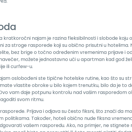
vka.
boda
ratkoročni najam je razina fleksibilnosti i slobode koju o
i za stroge rasporede koji su obično prisutni u hotelima. 
 želite, bez brige o točno određenim vremenima prijave i od
sno navečer, možete jednostavno ući u apartman kad god želi
 ili curfew-u.
am oslobođeni ste tipične hotelske rutine, kao što su st
te vlastite obroke u bilo kojem trenutku, bilo da je to 
k. Ovo vam daje potpunu kontrolu nad vašim rasporedom 
lagoditi svom ritmu.
asporede. Prijava i odjava su često fiksni, što znači da m
im politikama. Također, hoteli obično nude fiksna vremen
dgovarati vašem rasporedu. Ako, na primjer, ne stignete 