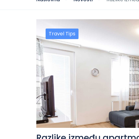
Travel Tips
Razlike između apartma