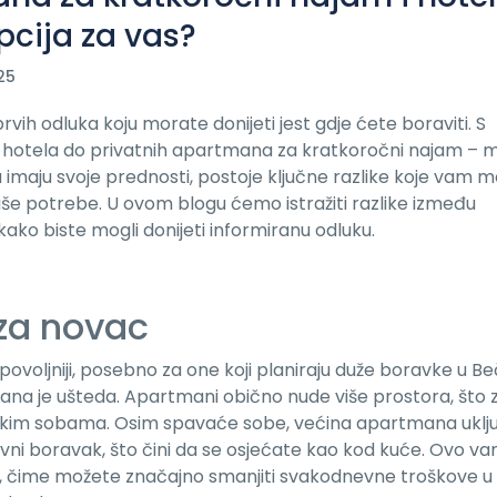
pcija za vas?
25
vih odluka koju morate donijeti jest gdje ćete boraviti. S
nih hotela do privatnih apartmana za kratkoročni najam – 
a imaju svoje prednosti, postoje ključne razlike koje vam 
še potrebe. U ovom blogu ćemo istražiti razlike između
ko biste mogli donijeti informiranu odluku.
 za novac
voljniji, posebno za one koji planiraju duže boravke u Be
na je ušteda. Apartmani obično nude više prostora, što 
lskim sobama. Osim spavaće sobe, većina apartmana uklj
ni boravak, što čini da se osjećate kao kod kuće. Ovo v
, čime možete značajno smanjiti svakodnevne troškove u