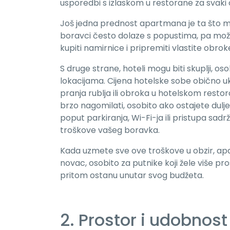
usporedbi s izlaskom u restorane za svaki 
Još jedna prednost apartmana je ta što mnog
boravci često dolaze s popustima, pa može
kupiti namirnice i pripremiti vlastite obr
S druge strane, hoteli mogu biti skuplji, o
lokacijama. Cijena hotelske sobe obično u
pranja rublja ili obroka u hotelskom rest
brzo nagomilati, osobito ako ostajete dulj
poput parkiranja, Wi-Fi-ja ili pristupa sa
troškove vašeg boravka.
Kada uzmete sve ove troškove u obzir, apa
novac, osobito za putnike koji žele više pr
pritom ostanu unutar svog budžeta.
2. Prostor i udobnost