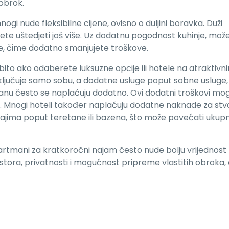
obrok.
i nude fleksibilne cijene, ovisno o duljini boravka. Duži
te uštedjeti još više. Uz dodatnu pogodnost kuhinje, mož
oke, čime dodatno smanjujete troškove.
sobito ako odaberete luksuzne opcije ili hotele na atraktivn
ključuje samo sobu, a dodatne usluge poput sobne usluge,
oranu često se naplaćuju dodatno. Ovi dodatni troškovi mo
e. Mnogi hoteli također naplaćuju dodatne naknade za stv
držajima poput teretane ili bazena, što može povećati ukup
rtmani za kratkoročni najam često nude bolju vrijednost
ostora, privatnosti i mogućnost pripreme vlastitih obroka,