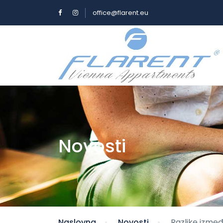
office@flarent.eu
Novosti
Naslovna
Novosti
Razlike izmeđ