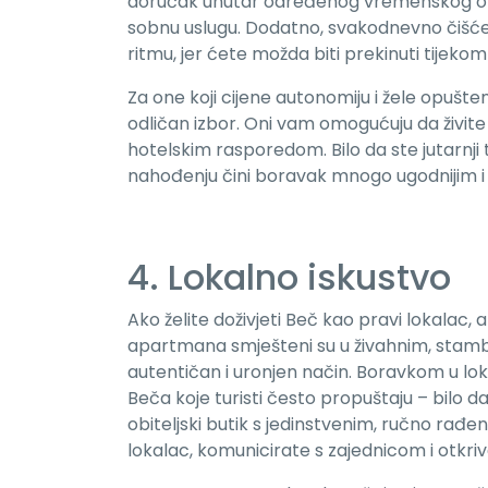
doručak unutar određenog vremenskog okvira
sobnu uslugu. Dodatno, svakodnevno čišćen
ritmu, jer ćete možda biti prekinuti tijek
Za one koji cijene autonomiju i žele opušte
odličan izbor. Oni vam omogućuju da živite
hotelskim rasporedom. Bilo da ste jutarnji t
nahođenju čini boravak mnogo ugodnijim i 
4. Lokalno iskustvo
Ako želite doživjeti Beč kao pravi lokalac,
apartmana smješteni su u živahnim, stam
autentičan i uronjen način. Boravkom u loka
Beča koje turisti često propuštaju – bilo da 
obiteljski butik s jedinstvenim, ručno rađ
lokalac, komunicirate s zajednicom i otkriva