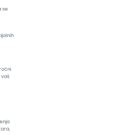
a se
ijalnih
ročni
o vaš
ćenja
tara,