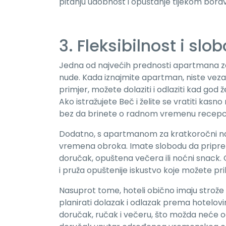
pitanju udobnost i opuštanje tijekom bora
3. Fleksibilnost i slo
Jedna od najvećih prednosti apartmana za k
nude. Kada iznajmite apartman, niste vezan
primjer, možete dolaziti i odlaziti kad god
Ako istražujete Beč i želite se vratiti ka
bez da brinete o radnom vremenu recepcije
Dodatno, s apartmanom za kratkoročni naj
vremena obroka. Imate slobodu da priprema
doručak, opuštena večera ili noćni snac
i pruža opuštenije iskustvo koje možete pri
Nasuprot tome, hoteli obično imaju strože r
planirati dolazak i odlazak prema hotelov
doručak, ručak i večeru, što možda neće o