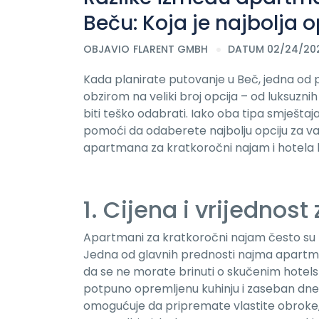
Beču: Koja je najbolja o
OBJAVIO
FLARENT GMBH
DATUM 02/24/20
Kada planirate putovanje u Beč, jedna od pr
obzirom na veliki broj opcija – od luksuz
biti teško odabrati. Iako oba tipa smještaj
pomoći da odaberete najbolju opciju za va
apartmana za kratkoročni najam i hotela ka
1. Cijena i vrijednost
Apartmani za kratkoročni najam često su po
Jedna od glavnih prednosti najma apartma
da se ne morate brinuti o skučenim hote
potpuno opremljenu kuhinju i zaseban dnev
omogućuje da pripremate vlastite obroke