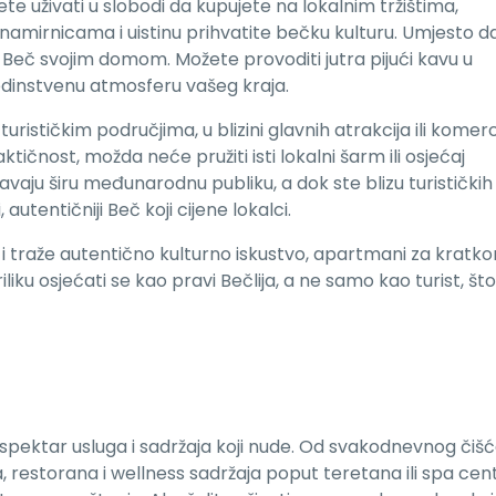
uživati u slobodi da kupujete na lokalnim tržištima,
amirnicama i uistinu prihvatite bečku kulturu. Umjesto d
ti Beč svojim domom. Možete provoditi jutra pijući kavu u
 jedinstvenu atmosferu vašeg kraja.
urističkim područjima, u blizini glavnih atrakcija ili komerc
ktičnost, možda neće pružiti isti lokalni šarm ili osjećaj
javaju širu međunarodnu publiku, a dok ste blizu turističkih
autentičniji Beč koji cijene lokalci.
i traže autentično kulturno iskustvo, apartmani za kratko
iku osjećati se kao pravi Bečlija, a ne samo kao turist, št
 spektar usluga i sadržaja koji nude. Od svakodnevnog čiš
 restorana i wellness sadržaja poput teretana ili spa cen