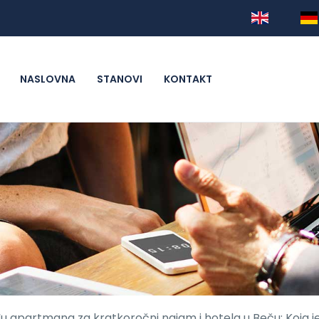
NASLOVNA
STANOVI
KONTAKT
u apartmana za kratkoročni najam i hotela u Beču: Koja je