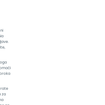
ni
Na
jave.
te,
roga
domaći
obroka
orate
a za
na