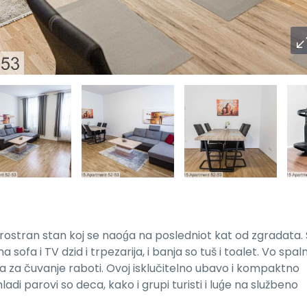
stran stan koj se naoǵa na posledniot kat od zgradata.
 sofa i TV dzid i trpezarija, i banja so tuš i toalet. Vo spal
 za čuvanje raboti. Ovoj isklučitelno ubavo i kompaktno
i parovi so deca, kako i grupi turisti i luǵe na službeno