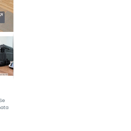
 Se
nata