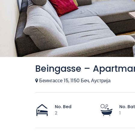
Beingasse – Apartma
Беингассе 15, 1150 Беч, Аустрија
No. Bed
No. Ba
2
1