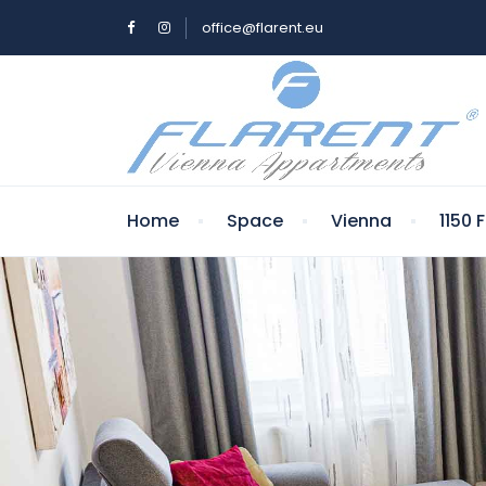
office@flarent.eu
Home
Space
Vienna
1150 