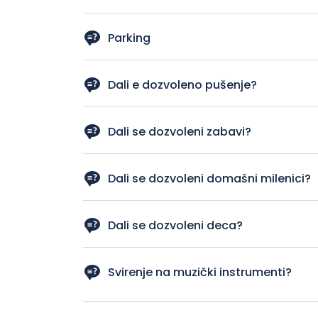
Ulaz u stan so ključem
Parking
Parking na baranje i so doplata
Dali e dozvoleno pušenje?
Ne
Dali se dozvoleni zabavi?
Ne
Dali se dozvoleni domašni milenici?
Ne
Dali se dozvoleni deca?
Da
Svirenje na muzički instrumenti?
Po dogovor