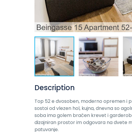
Description
Top 52 e dvosoben, moderno opremen i pro
sostoi od vlezen hol, kujna, dnevna so agolna
soba ima golem bračen krevet i garderoba
dizajniran prostor im odgovara na dvete mlad
patuvanje.