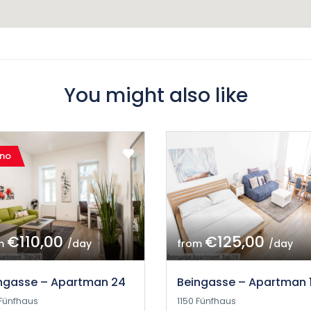
You might also like
ano
€110,00
€125,00
m
/day
from
/day
ngasse – Apartman 24
Beingasse – Apartman 
 Fünfhaus
1150 Fünfhaus