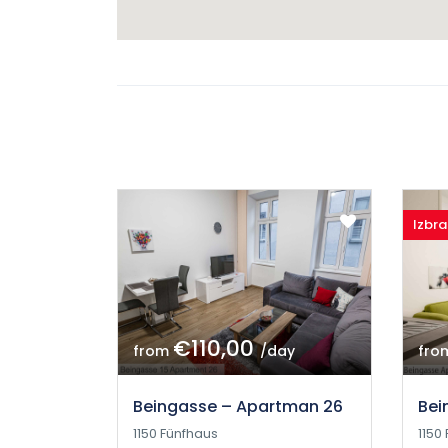
Izbr
€110,00
from
/day
fro
Beingasse – Apartman 26
Bei
1150 Fünfhaus
1150