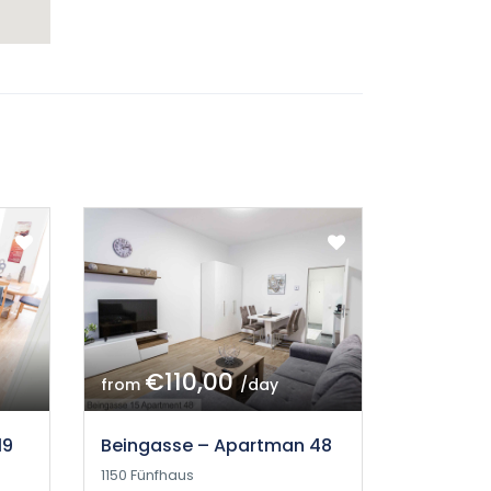
€110,00
from
/day
19
Beingasse – Apartman 48
1150 Fünfhaus