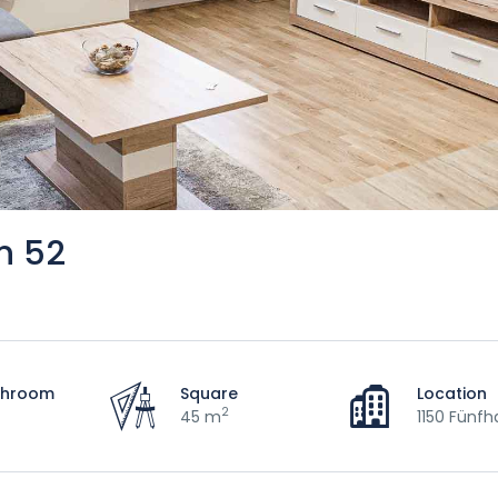
n 52
throom
Square
Location
2
45 m
1150 Fünfh