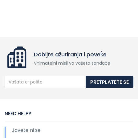
Dobijte ažuriranja i poveḱe
Vnimatelni misli vo vašeto sandače
PRETPLATETE SE
NEED HELP?
Javete ni se