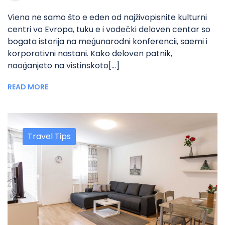
Viena ne samo što e eden od najživopisnite kulturni
centri vo Evropa, tuku e i vodečki deloven centar so
bogata istorija na meǵunarodni konferencii, saemi i
korporativni nastani. Kako deloven patnik,
naoǵanjeto na vistinskoto[...]
READ MORE
Travel Tips