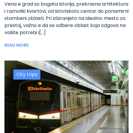
Vena e grad so bogata istorija, prekrasna arhitektura
i raznoliki kvartovi, od istoriskoto centar do ponamirni
stambeni oblasti. Pri izbiranjeto na idealno mesto za
prestoj, važno e da se odbere oblast koja odgova na
vašite potrebi i[...]
READ MORE
City trips