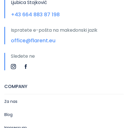
Ljubica Stojković
+43 664 883 87 198
Ispratete e-pošta na makedonski jazik
office@flarent.eu
Sledete ne
COMPANY
Za nas
Blog
Impressum