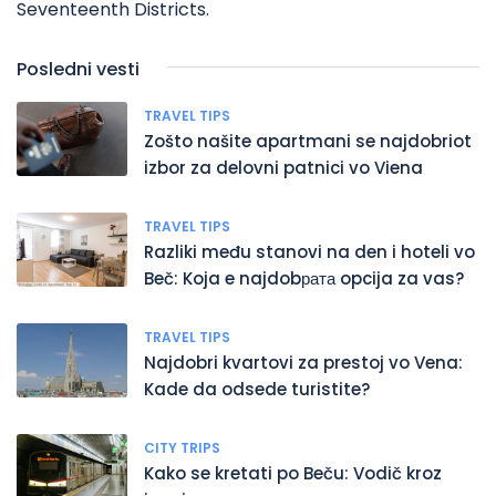
Seventeenth Districts.
Posledni vesti
TRAVEL TIPS
Zošto našite apartmani se najdobriot
izbor za delovni patnici vo Viena
TRAVEL TIPS
Razliki među stanovi na den i hoteli vo
Beč: Koja e najdobрата opcija za vas?
TRAVEL TIPS
Najdobri kvartovi za prestoj vo Vena:
Kade da odsede turistite?
CITY TRIPS
Kako se kretati po Beču: Vodič kroz