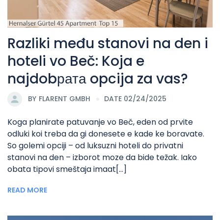
Razliki među stanovi na den i
hoteli vo Beč: Koja e
najdobрата opcija za vas?
BY
FLARENT GMBH
DATE 02/24/2025
Koga planirate patuvanje vo Beč, eden od prvite
odluki koi treba da gi donesete e kade ke boravate.
So golemi opciji – od luksuzni hoteli do privatni
stanovi na den – izborot moze da bide težak. Iako
obata tipovi smeštaja imaat[...]
READ MORE