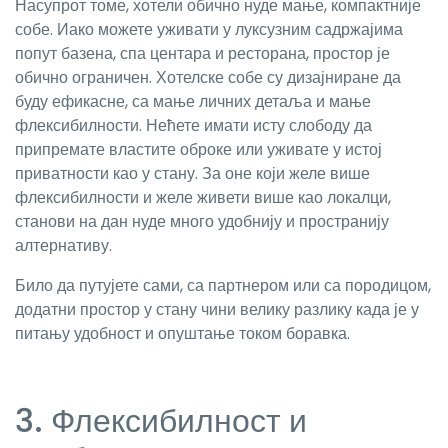
Насупрот томе, хотели обично нуде мање, компактније
собе. Иако можете уживати у луксузним садржајима
попут базена, спа центара и ресторана, простор је
обично ограничен. Хотелске собе су дизајниране да
буду ефикасне, са мање личних детаља и мање
флексибилности. Нећете имати исту слободу да
припремате властите оброке или уживате у истој
приватности као у стану. За оне који желе више
флексибилности и желе живети више као локалци,
станови на дан нуде много удобнију и пространију
алтернативу.
Било да путујете сами, са партнером или са породицом,
додатни простор у стану чини велику разлику када је у
питању удобност и опуштање током боравка.
3. Флексибилност и