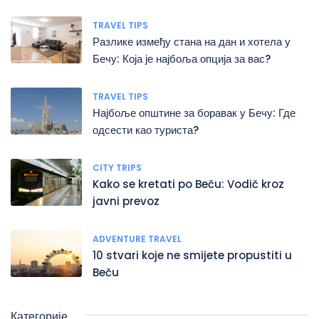
TRAVEL TIPS
Разлике између стана на дан и хотела у
Бечу: Која је најбоља опција за вас?
TRAVEL TIPS
Најбоље општине за боравак у Бечу: Где
одсести као туриста?
CITY TRIPS
Kako se kretati po Beču: Vodič kroz
javni prevoz
ADVENTURE TRAVEL
10 stvari koje ne smijete propustiti u
Beču
Категорије