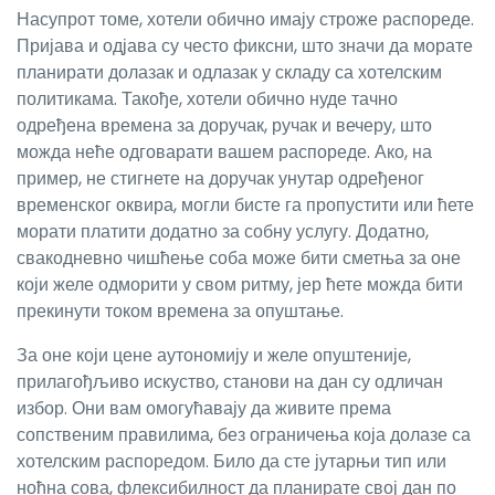
Насупрот томе, хотели обично имају строже распореде.
Пријава и одјава су често фиксни, што значи да морате
планирати долазак и одлазак у складу са хотелским
политикама. Такође, хотели обично нуде тачно
одређена времена за доручак, ручак и вечеру, што
можда неће одговарати вашем распореде. Ако, на
пример, не стигнете на доручак унутар одређеног
временског оквира, могли бисте га пропустити или ћете
морати платити додатно за собну услугу. Додатно,
свакодневно чишћење соба може бити сметња за оне
који желе одморити у свом ритму, јер ћете можда бити
прекинути током времена за опуштање.
За оне који цене аутономију и желе опуштеније,
прилагођљиво искуство, станови на дан су одличан
избор. Они вам омогућавају да живите према
сопственим правилима, без ограничења која долазе са
хотелским распоредом. Било да сте јутарњи тип или
ноћна сова, флексибилност да планирате свој дан по