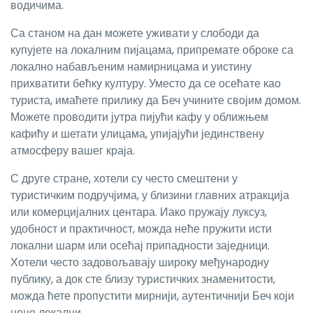
водичима.
Са станом на дан можете уживати у слободи да
купујете на локалним пијацама, припремате оброке са
локално набављеним намирницама и уистину
прихватити бећку културу. Уместо да се осећате као
туриста, имаћете прилику да Беч учините својим домом.
Можете проводити јутра пијући кафу у оближњем
кафићу и шетати улицама, упијајући јединствену
атмосферу вашег краја.
С друге стране, хотели су често смештени у
туристичким подручјима, у близини главних атракција
или комерцијалних центара. Иако пружају луксуз,
удобност и практичност, можда неће пружити исти
локални шарм или осећај припадности заједници.
Хотели често задовољавају широку међународну
публику, а док сте близу туристичких знаменитости,
можда ћете пропустити мирнији, аутентичнији Беч који
цене локалци.