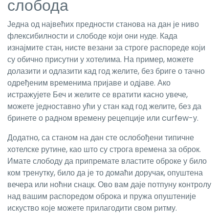
слобода
Једна од највећих предности станова на дан је ниво
флексибилности и слободе који они нуде. Када
изнајмите стан, нисте везани за строге распореде који
су обично присутни у хотелима. На пример, можете
долазити и одлазити кад год желите, без бриге о тачно
одређеним временима пријаве и одјаве. Ако
истражујете Беч и желите се вратити касно увече,
можете једноставно ући у стан кад год желите, без да
бринете о радном времену рецепције или curfew-у.
Додатно, са станом на дан сте ослобођени типичне
хотелске рутине, као што су строга времена за оброк.
Имате слободу да припремате властите оброке у било
ком тренутку, било да је то домаћи доручак, опуштена
вечера или ноћни снацк. Ово вам даје потпуну контролу
над вашим распоредом оброка и пружа опуштеније
искуство које можете прилагодити свом ритму.