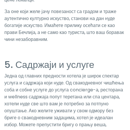
За оне који желе јачу повезаност са градом и траже
аутентично културно искуство, станови на дан нуде
богатије искуство. Имаћете прилику осећати се као
прави Бечлија, а не само као туриста, што ваш боравак
чини незаборавним.
5. Садржаји и услуге
Једна од главних предности хотела је широк спектар
услуга и садржаја који нуде. Од свакодневног чишћења
соба и собне услуге до услуга concierge-а, ресторана
и wellness садржаја попут теретана или спа центара,
хотели нуде све што вам је потребно за потпуно
опуштање. Ако желите уживати у свом одмору без
бриге о свакодневним задацима, хотел је идеалан
избор. Можете препустити бригу о прању веша,