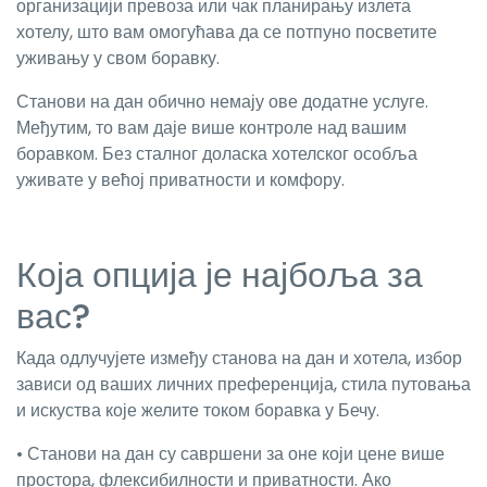
организацији превоза или чак планирању излета
хотелу, што вам омогућава да се потпуно посветите
уживању у свом боравку.
Станови на дан обично немају ове додатне услуге.
Међутим, то вам даје више контроле над вашим
боравком. Без сталног доласка хотелског особља
уживате у већој приватности и комфору.
Која опција је најбоља за
вас?
Када одлучујете између станова на дан и хотела, избор
зависи од ваших личних преференција, стила путовања
и искуства које желите током боравка у Бечу.
• Станови на дан су савршени за оне који цене више
простора, флексибилности и приватности. Ако