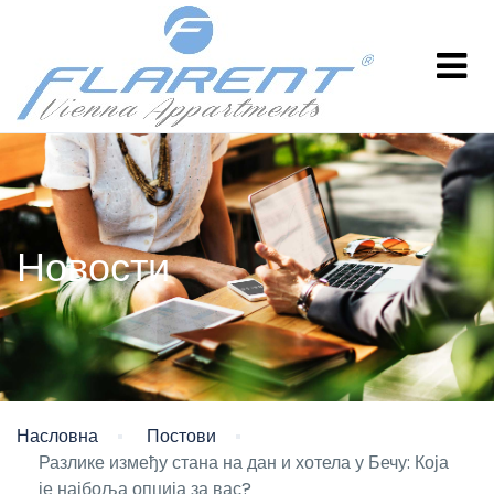
Новости
Насловна
Постови
Разлике између стана на дан и хотела у Бечу: Која
је најбоља опција за вас?