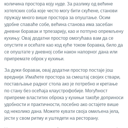
количина простора коју нуде. За разлику од већине
хотелских соба које често могу бити скућене, станови
пружају много више простора за опуштање. Осим
удобне спаваће собе, већина станова има засебан
дневни боравак и трпезарију, као и потпуно опремљену
кухињу. Овај додатни простор омогућава вам да се
опустите и осећате као код куће током боравка, било да
се опуштате у дневној соби након напорног дана или
припремате оброк у кухињи.
За дужи боравак, овај додатни простор постаје још
вреднији. Имаћете простора за смештај својих ствари,
постављање радног стола ако је потребно и кретање
по стану без осећаја клаустрофобије. Могућност
припреме властитих оброка у кухињи такође доприноси
удобности и практичности, посебно ако остајете више
од неколико дана. Можете кувати своја омиљена јела,
јести у свом ритму и уштедети на ресторану.