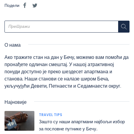
Подели
О нама
Ако тражите стан на дан у Бечу, можемо вам помоћи да
пронађете одличан смештај. У нашој атрактивној
понуди доступно је преко шездесет апартмана и
станова. Наши станови се налазе широм Беча,
укључујући Девети, Петнаести и Седамнаести округ.
Најновије
TRAVEL TIPS
Зашто су наши апартмани најбољи избор
за пословне путнике у Бечу.