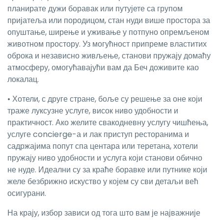
планирате дужи боравак или путујете са групом
пријатеља или породицом, стан нуди више простора за
опуштање, ширење и уживање у потпуно опремљеном
животном простору. Уз могућност припреме властитих
оброка и независно живљење, станови пружају домаћу
атмосферу, омогућавајући вам да Беч доживите као
локалац.
• Хотели, с друге стране, боље су решење за оне који
траже луксузне услуге, висок ниво удобности и
практичност. Ако желите свакодневну услугу чишћења,
услуге concierge-а и лак приступ ресторанима и
садржајима попут спа центара или теретана, хотели
пружају ниво удобности и услуга који станови обично
не нуде. Идеални су за краће боравке или путнике који
желе безбрижно искуство у којем су сви детаљи већ
осигурани.
На крају, избор зависи од тога што вам је најважније