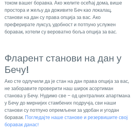
током вашег боравка. Ако желите осећај дома, више
простора и жељу да доживите Беч као локалац,
станови на дан су права опција за вас. Ако
преферирате луксуз, удобност и потпуно услужен
боравак, хотели су вероватно боља опција за вас.
Фларент станови на дан у
Бечу!
Ако сте одлучили да је стан на дан права опција за вас,
не заборавите проверити наш широк асортиман
станова у Бечу. Нудимо све – од централних апартмана
у Бечу до мирнијих стамбених подручја, сви наши
станови су потпуно опремљени за удобан и угодан
боравак.
Погледајте наше станове и резервишите свој
боравак данас!