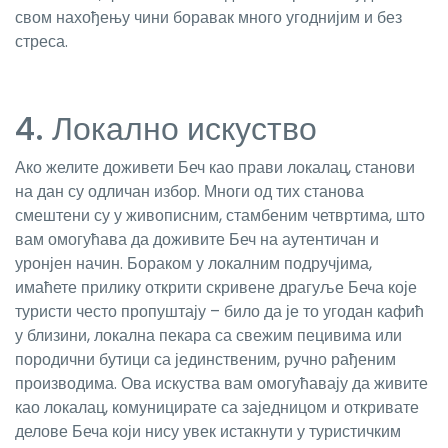
свом нахођењу чини боравак много угоднијим и без
стреса.
4. Локално искуство
Ако желите доживети Беч као прави локалац, станови
на дан су одличан избор. Многи од тих станова
смештени су у живописним, стамбеним четвртима, што
вам омогућава да доживите Беч на аутентичан и
уронјен начин. Бораком у локалним подручјима,
имаћете прилику открити скривене драгуље Беча које
туристи често пропуштају – било да је то угодан кафић
у близини, локална пекара са свежим пецивима или
породични бутици са јединственим, ручно рађеним
производима. Ова искуства вам омогућавају да живите
као локалац, комуницирате са заједницом и откривате
делове Беча који нису увек истакнути у туристичким