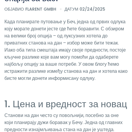
ОБЈАВИО
FLARENT GMBH
ДАТУМ 02/24/2025
Када планирате путовање у Беч, једна од првих одлука
коју морате донети јесте где ћете боравити. С обзиром
на велики број опција – од луксузних хотела до
приватних станова на дан – избор може бити тежак.
Иако оба типа смештаја имају своје предности, постоје
кључне разлике које вам могу помоћи да одаберете
најбољу опцију за ваше потребе. У овом блогу ћемо
истражити разлике између станова на дан и хотела како
бисте могли донети информисану одлуку.
1. Цена и вредност за новац
Станови на дан често су повољнији, посебно за оне
који планирају дужи боравак у Бечу. Једна од главних
предности изнајмљивања стана на дан је уштеда.