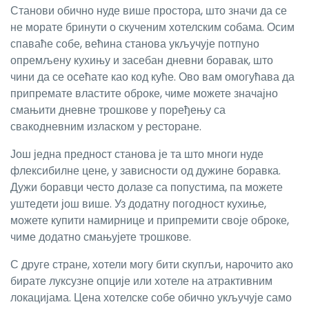
Станови обично нуде више простора, што значи да се
не морате бринути о скученим хотелским собама. Осим
спаваће собе, већина станова укључује потпуно
опремљену кухињу и засебан дневни боравак, што
чини да се осећате као код куће. Ово вам омогућава да
припремате властите оброке, чиме можете значајно
смањити дневне трошкове у поређењу са
свакодневним изласком у ресторане.
Још једна предност станова је та што многи нуде
флексибилне цене, у зависности од дужине боравка.
Дужи боравци често долазе са попустима, па можете
уштедети још више. Уз додатну погодност кухиње,
можете купити намирнице и припремити своје оброке,
чиме додатно смањујете трошкове.
С друге стране, хотели могу бити скупљи, нарочито ако
бирате луксузне опције или хотеле на атрактивним
локацијама. Цена хотелске собе обично укључује само