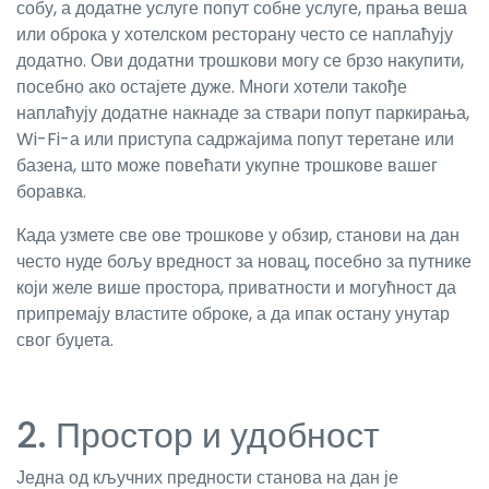
собу, а додатне услуге попут собне услуге, прања веша
или оброка у хотелском ресторану често се наплаћују
додатно. Ови додатни трошкови могу се брзо накупити,
посебно ако остајете дуже. Многи хотели такође
наплаћују додатне накнаде за ствари попут паркирања,
Wi-Fi-а или приступа садржајима попут теретане или
базена, што може повећати укупне трошкове вашег
боравка.
Када узмете све ове трошкове у обзир, станови на дан
често нуде бољу вредност за новац, посебно за путнике
који желе више простора, приватности и могућност да
припремају властите оброке, а да ипак остану унутар
свог буџета.
2. Простор и удобност
Једна од кључних предности станова на дан је