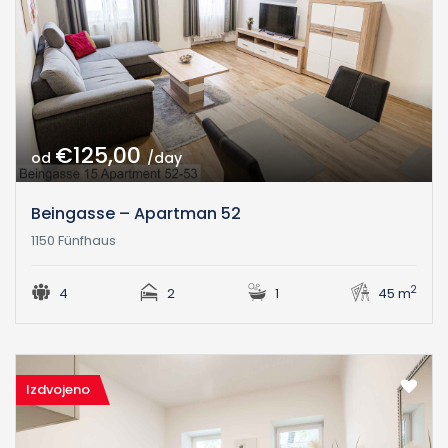
€125,00
od
/day
Beingasse – Apartman 52
1150 Fünfhaus
2
4
2
1
45 m
Izdvojeno