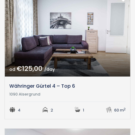
€125,00
od
/day
Währinger Gürtel 4 – Top 6
1090 Alsergrund
2
4
2
1
60 m