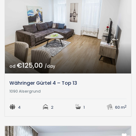
€125,00
od
/day
Währinger Gürtel 4 – Top 13
1090 Alsergrund
2
4
2
1
60 m