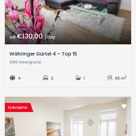
€130,00
od
/day
Währinger Gürtel 4 – Top 15
1090 Alsergrund
2
4
2
1
65 m
Izdvojeno