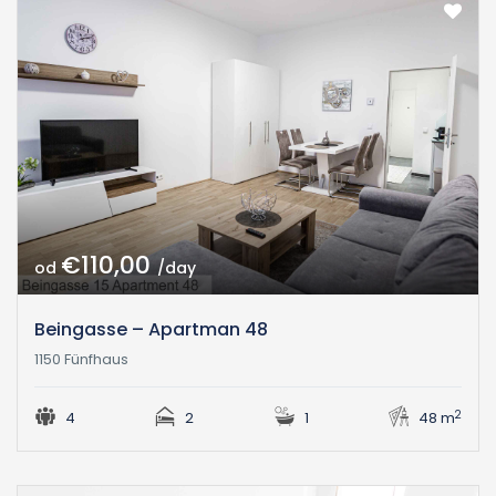
€110,00
od
/day
Beingasse – Apartman 48
1150 Fünfhaus
2
4
2
1
48 m