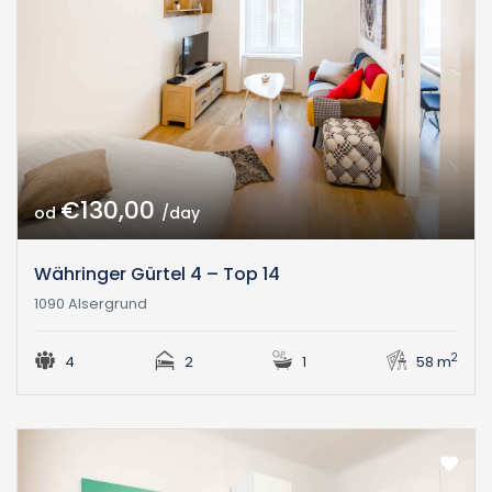
€130,00
od
/day
Währinger Gürtel 4 – Top 14
1090 Alsergrund
2
4
2
1
58 m