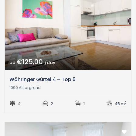
€125,00
od
/day
Währinger Gürtel 4 – Top 5
1090 Alsergrund
2
4
2
1
45 m