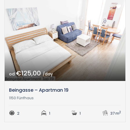
€125,00
od
/day
Beingasse – Apartman 19
1150 Fünfhaus
2
2
1
1
37 m