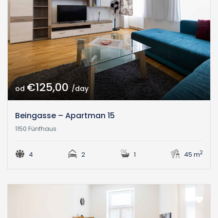
€125,00
od
/day
Beingasse – Apartman 15
1150 Fünfhaus
2
4
2
1
45 m