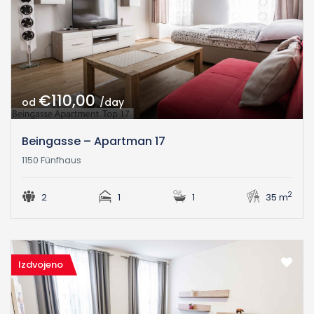
€110,00
od
/day
Beingasse – Apartman 17
1150 Fünfhaus
2
2
1
1
35 m
Izdvojeno