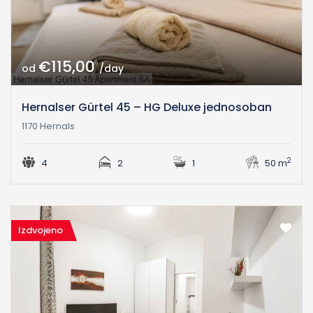
€115,00
od
/day
Hernalser Gürtel 45 – HG Deluxe jednosoban
1170 Hernals
2
4
2
1
50 m
Izdvojeno