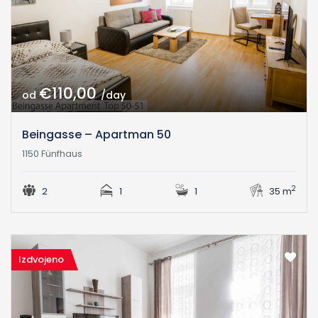
€110,00
od
/day
Beingasse – Apartman 50
1150 Fünfhaus
2
2
1
1
35 m
Izdvojeno