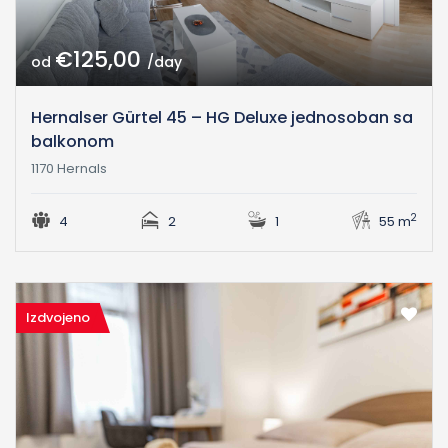
€125,00
od
/day
Hernalser Gürtel 45 – HG Deluxe jednosoban sa
balkonom
1170 Hernals
2
4
2
1
55 m
Izdvojeno