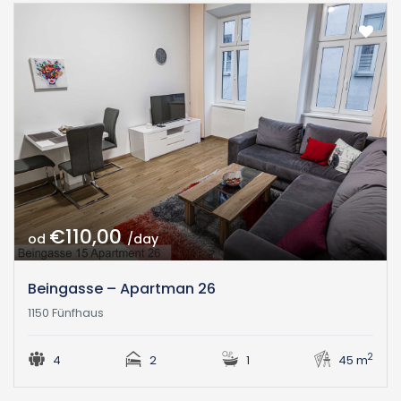
€110,00
od
/day
Beingasse – Apartman 26
1150 Fünfhaus
2
4
2
1
45 m