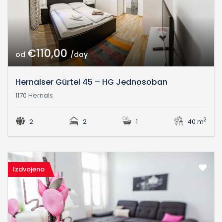
€110,00
od
/day
Hernalser Gürtel 45 – HG Jednosoban
1170 Hernals
2
2
2
1
40 m
Izdvojeno