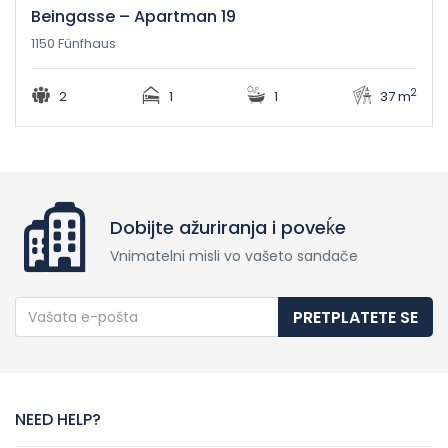
Beingasse – Apartman 19
1150 Fünfhaus
2
2
1
1
37 m
Dobijte ažuriranja i poveḱe
Vnimatelni misli vo vašeto sandače
PRETPLATETE SE
NEED HELP?