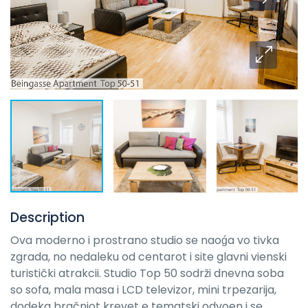
Description
Ova moderno i prostrano studio se naoǵa vo tivka
zgrada, no nedaleku od centarot i site glavni vienski
turistički atrakcii. Studio Top 50 sodrži dnevna soba
so sofa, mala masa i LCD televizor, mini trpezarija,
dodeka bračniot krevet e tematski odvoen i se