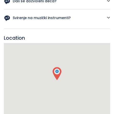
Dali se dozvoleni deca?
Da
Svirenje na muzički instrumenti?
Po dogovor
Location