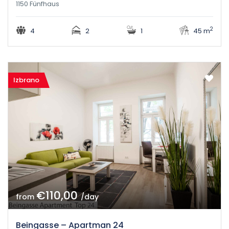
1150 Fünfhaus
2
4
2
1
45 m
Izbrano
€110,00
from
/day
Beingasse – Apartman 24