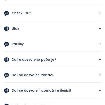
15h
Check-Out
11h
Ulaz
Ulaz u stan so ključem
Parking
Parking na baranje i so doplata
Dali e dozvoleno pušenje?
Ne
Dali se dozvoleni zabavi?
Ne
Dali se dozvoleni domašni milenici?
Ne