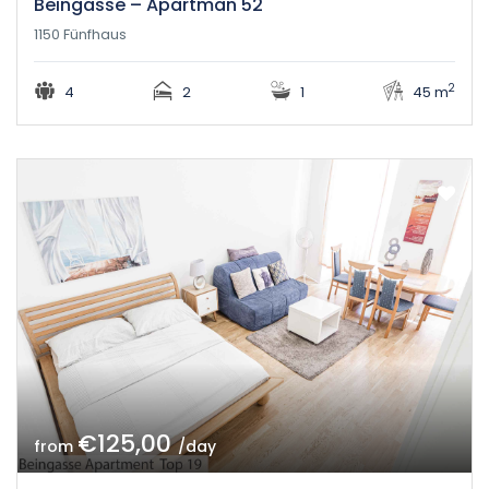
Beingasse – Apartman 52
1150 Fünfhaus
2
4
2
1
45 m
€125,00
from
/day