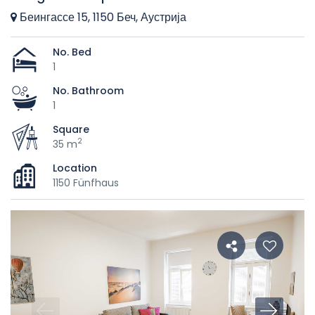
Беингассе 15, 1150 Беч, Аустрија
No. Bed
1
No. Bathroom
1
Square
2
35 m
Location
1150 Fünfhaus