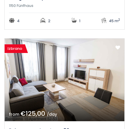
1150 Fünfhaus
2
4
2
1
45 m
Izbrano
€125,00
from
/day