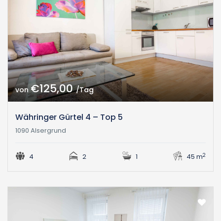
€125,00
von
/Tag
Währinger Gürtel 4 – Top 5
1090 Alsergrund
2
4
2
1
45 m