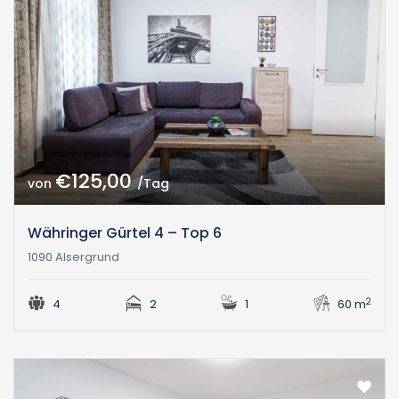
€125,00
von
/Tag
Währinger Gürtel 4 – Top 6
1090 Alsergrund
2
4
2
1
60 m