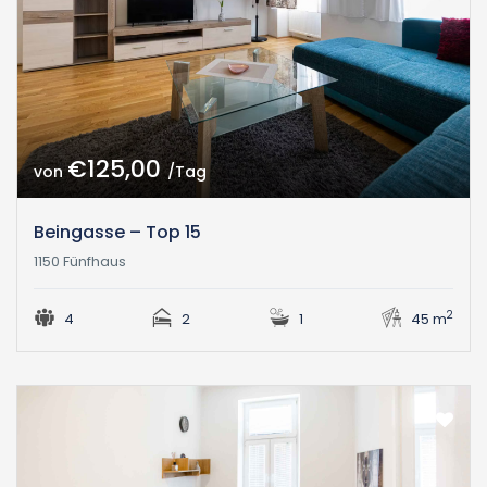
€125,00
von
/Tag
Beingasse – Top 15
1150 Fünfhaus
2
4
2
1
45 m