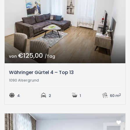
€125,00
von
/Tag
Währinger Gürtel 4 – Top 13
1090 Alsergrund
2
4
2
1
60 m