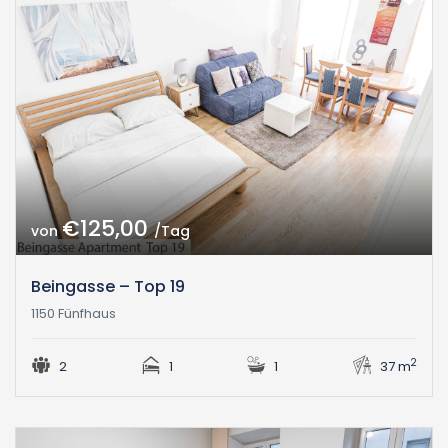
€125,00
von
/Tag
Beingasse – Top 19
1150 Fünfhaus
2
2
1
1
37 m