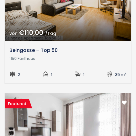
€110,00
von
/Tag
Beingasse – Top 50
1150 Fünfhaus
2
2
1
1
35 m
Featured