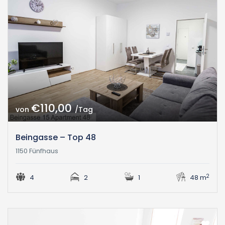
€110,00
von
/Tag
Beingasse – Top 48
1150 Fünfhaus
2
4
2
1
48 m