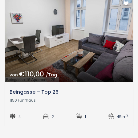
€110,00
von
/Tag
Beingasse – Top 26
1150 Fünfhaus
2
4
2
1
45 m