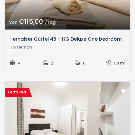
€115,00
von
/Tag
Hernalser Gürtel 45 – HG Deluxe One bedroom
1170 Hernals
2
4
2
1
50 m
Featured