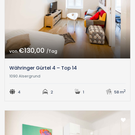
€130,00
von
/Tag
Währinger Gürtel 4 – Top 14
1090 Alsergrund
2
4
2
1
58 m