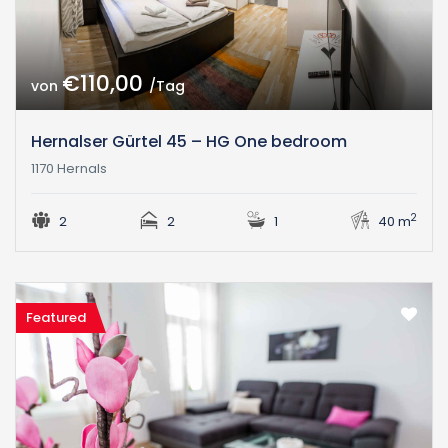
€110,00
von
/Tag
Hernalser Gürtel 45 – HG One bedroom
1170 Hernals
2
2
2
1
40 m
Featured