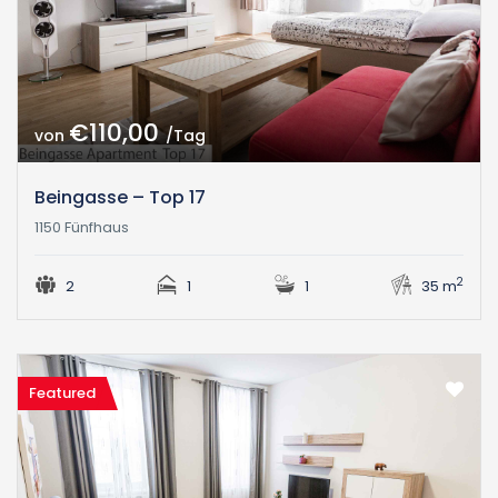
€110,00
von
/Tag
Beingasse – Top 17
1150 Fünfhaus
2
2
1
1
35 m
Featured