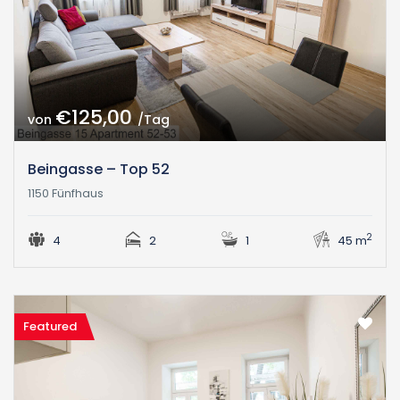
€125,00
von
/Tag
Beingasse – Top 52
1150 Fünfhaus
2
4
2
1
45 m
Featured