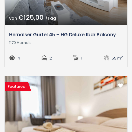
€125,00
von
/Tag
Hernalser Gürtel 45 – HG Deluxe 1bdr Balcony
1170 Hernals
2
4
2
1
55 m
Featured