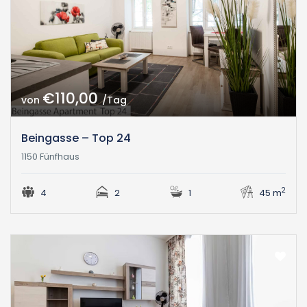
€110,00
von
/Tag
Beingasse – Top 24
1150 Fünfhaus
2
4
2
1
45 m