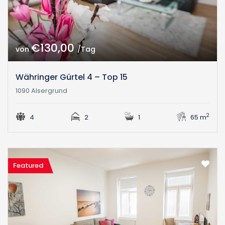
€130,00
von
/Tag
Währinger Gürtel 4 – Top 15
1090 Alsergrund
2
4
2
1
65 m
Featured