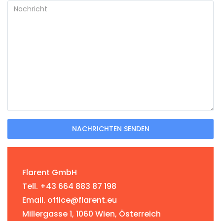
NACHRICHTEN SENDEN
Flarent GmbH
Tell. +43 664 883 87 198
Email. office@flarent.eu
Millergasse 1, 1060 Wien, Österreich